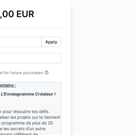
,00 EUR
Apply
help_outline
rd for future purchases
ntaire :
L'Ennéagramme Créateur !
x pour résoudre tes défis
liser les projets qui te tiennent
e programme de plus de 20
le les secrets d’un autre
sant (différent de