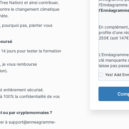
 Tree Nation) et ainsi contribuer,
l’Ennéagramme d
 contre le changement climatique
l'Ennéagramme
nète.
et, pourquoi pas, planter vous
En complément,
profite d'une ré
250€ (soit 147€
boursé
14 jours pour tester la formation
L’Ennéagramme C
clé manquante q
s, je vous rembourse
laisse pas passe
on).
Yes! Add En
 entièrement sécurisé.
 100% la confidentialité de vos
nt ou par cryptomonnaies ?
er à
support@enneagramme-