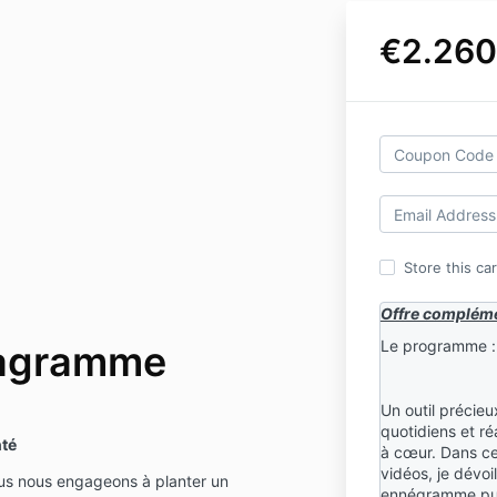
€2.260
Store this ca
Offre compléme
Le programme :
éagramme
Un outil précieu
quotidiens et réa
nté
à cœur. Dans c
vidéos, je dévoi
us nous engageons à planter un
ennégramme puis